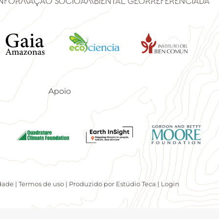
Informação Socioambiental Georreferenciada
Apoio
idade
|
Termos de uso
| Produzido por
Estúdio Teca
|
Login