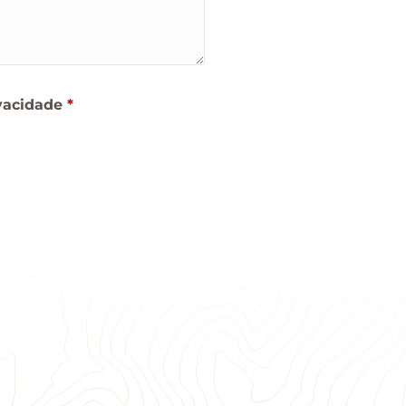
ivacidade
*