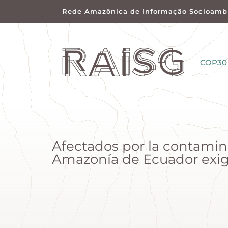
Rede Amazônica de Informação Socioambi
COP30
Afectados por la contami
Amazonía de Ecuador exi