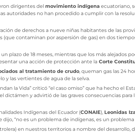
eron dirigentes del
movimiento indígena
ecuatoriano, s
las autoridades no han procedido a cumplir con la resoluc
ración de derechos a nueve niñas habitantes de las prov
os (que contaminan por aspersión de gas) en dos tiempo
 un plazo de 18 meses, mientras que los más alejados po
resentar una acción de protección ante la
Corte Constitu
ciados al tratamiento de crudo
, queman gas las 24 ho
o y las vertientes de agua de la selva.
ndan la Vida” criticó “el caso omiso” que ha hecho el Es
a el dictámen y advirtió de las graves consecuencias para la
nalidades Indígenas del Ecuador (
CONAIE
),
Leonidas Iz
e dijo, “no es un problema de indígenas, es un problema 
rolera) en nuestros territorios a nombre del desarrollo,