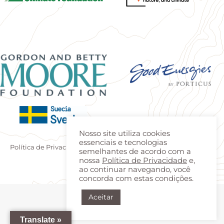
Nosso site utiliza cookies
essenciais e tecnologias
Política de Privacidade
|
Termos de uso
| Produzido por
Estúdio
semelhantes de acordo com a
Teca
|
Login
nossa
Política de Privacidade
e,
ao continuar navegando, você
concorda com estas condições.
Aceitar
Translate »