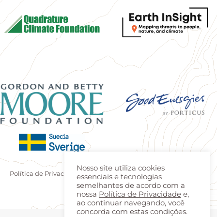
Nosso site utiliza cookies
Política de Privacidade
|
Termos de uso
| Produzido por
Estúdio
essenciais e tecnologias
semelhantes de acordo com a
Teca
|
Login
nossa
Política de Privacidade
e,
ao continuar navegando, você
concorda com estas condições.