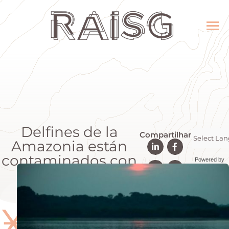
Delfines de la
Compartilhar
Amazonia están
contaminados con
Powered by
mercurio
Transla
Ӿ