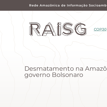
Rede Amazônica de Informação Socioambi
COP30
Desmatamento na Amazôni
governo Bolsonaro