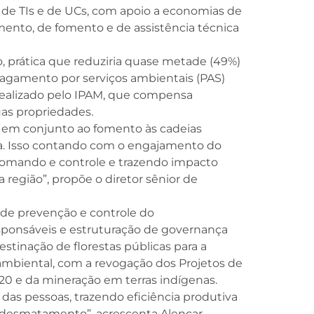
s de TIs e de UCs, com apoio a economias de
amento, de fomento e de assistência técnica
 prática que reduziria quase metade (49%)
pagamento por serviços ambientais (PAS)
dealizado pelo IPAM, que compensa
as propriedades.
no, em conjunto ao fomento às cadeias
ia. Isso contando com o engajamento do
comando e controle e trazendo impacto
egião”, propõe o diretor sênior de
 de prevenção e controle do
sponsáveis e estruturação de governança
tinação de florestas públicas para a
a ambiental, com a revogação dos Projetos de
2020 e da mineração em terras indígenas.
das pessoas, trazendo eficiência produtiva
 desmatamento”, acrescenta Alencar.