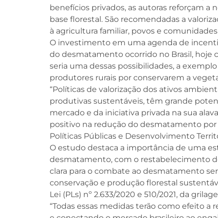
benefícios privados, as autoras reforçam a
base florestal. São recomendadas a valoriz
à agricultura familiar, povos e comunidades 
O investimento em uma agenda de incentiv
do desmatamento ocorrido no Brasil, hoje
seria uma dessas possibilidades, a exempl
produtores rurais por conservarem a veget
“Políticas de valorização dos ativos ambien
produtivas sustentáveis, têm grande pote
mercado e da iniciativa privada na sua a
positivo na redução do desmatamento por m
Políticas Públicas e Desenvolvimento Territ
O estudo destaca a importância de uma est
desmatamento, com o restabelecimento de 
clara para o combate ao desmatamento ser 
conservação e produção florestal sustentáve
Lei (PLs) nº 2.633/2020 e 510/2021, da grila
“Todas essas medidas terão como efeito a r
e conectando o mercado brasileiro ao enga