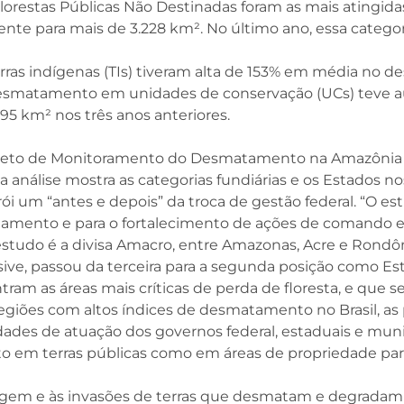
lorestas Públicas Não Destinadas foram as mais atingida
te para mais de 3.228 km². No último ano, essa categor
terras indígenas (TIs) tiveram alta de 153% em média n
 o desmatamento em unidades de conservação (UCs) teve 
95 km² nos três anos anteriores.
eto de Monitoramento do Desmatamento na Amazônia Leg
, a análise mostra as categorias fundiárias e os Estado
rói um “antes e depois” da troca de gestão federal. “O e
mento e para o fortalecimento de ações de comando e co
studo é a divisa Amacro, entre Amazonas, Acre e Rondôni
ve, passou da terceira para a segunda posição como E
tram as áreas mais críticas de perda de floresta, e que
 regiões com altos índices de desmatamento no Brasil, 
idades de atuação dos governos federal, estaduais e muni
o em terras públicas como em áreas de propriedade part
ilagem e às invasões de terras que desmatam e degradam