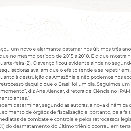
ançou um novo e alarmante patamar nos últimos três an
1 que no mesmo período de 2015 a 2018. É o que mostra
n
uarta-feira (2). O avanço ficou evidente ainda no segu
esquisadoras avaliam que o efeito tende a se repetir em 
quanto à destruição da Amazônia e não podemos nos ac
o retrocesso daquilo que o Brasil foi um dia. Seguimos 
 momento”, diz Ane Alencar, diretora de Ciência no IPAM
ento antes.”
ecem determinar, segundo as autoras, a nova dinâmic
uecimento de órgãos de fiscalização e, portanto, pela fa
ediatas de combate e controle e pelos retrocessos legisl
%) do desmatamento do último triênio ocorreu em terras