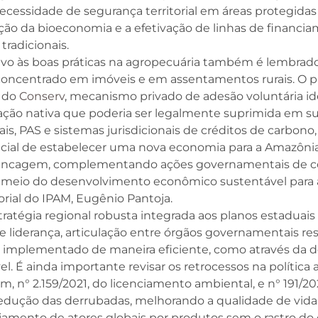
 necessidade de segurança territorial em áreas protegida
ação da bioeconomia e a efetivação de linhas de financi
tradicionais.
o às boas práticas na agropecuária também é lembrado,
 concentrado em imóveis e em assentamentos rurais. O 
o do
Conserv
, mecanismo privado de adesão voluntária i
ação nativa que poderia ser legalmente suprimida em su
tais, PAS e sistemas jurisdicionais de créditos de carbo
ncial de estabelecer uma nova economia para a Amazôn
lavancagem, complementando ações governamentais de 
eio do desenvolvimento econômico sustentável para a r
orial do IPAM, Eugênio Pantoja.
ratégia regional robusta integrada aos planos estaduais
liderança, articulação entre órgãos governamentais re
implementado de maneira eficiente, como através da des
l. É ainda importante revisar os retrocessos na polític
gem, n° 2.159/2021, do licenciamento ambiental, e n° 191/
edução das derrubadas, melhorando a qualidade de vida 
jamento de atores globais por produtos sem o rastro do