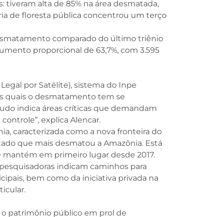
s: tiveram alta de 85% na área desmatada,
ia de floresta pública concentrou um terço
o desmatamento comparado do último triênio
aumento proporcional de 63,7%, com 3.595
al por Satélite), sistema do Inpe
s nos quais o desmatamento tem se
studo indica áreas críticas que demandam
ntrole”, explica Alencar.
a, caracterizada como a nova fronteira do
stado que mais desmatou a Amazônia. Está
 se mantém em primeiro lugar desde 2017.
as pesquisadoras indicam caminhos para
cipais, bem como da iniciativa privada na
icular.
 o patrimônio público em prol de