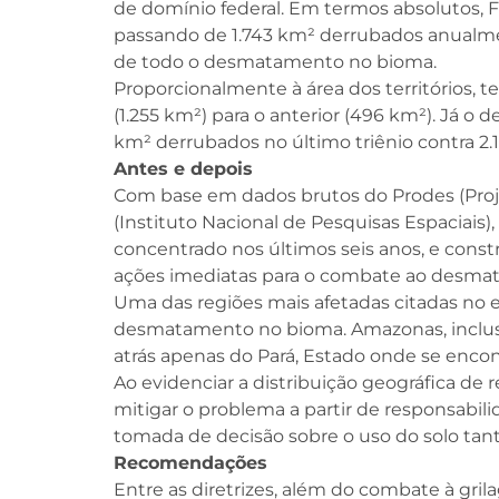
de domínio federal. Em termos absolutos, F
passando de 1.743 km² derrubados anualmen
de todo o desmatamento no bioma.
Proporcionalmente à área dos territórios, 
(1.255 km²) para o anterior (496 km²). Já
km² derrubados no último triênio contra 2.1
Antes e depois
Com base em dados brutos do Prodes (Proj
(Instituto Nacional de Pesquisas Espaciais)
concentrado nos últimos seis anos, e const
ações imediatas para o combate ao desmata
Uma das regiões mais afetadas citadas no e
desmatamento no bioma. Amazonas, inclusi
atrás apenas do Pará, Estado onde se encon
Ao evidenciar a distribuição geográfica de
mitigar o problema a partir de responsabil
tomada de decisão sobre o uso do solo tant
Recomendações
Entre as diretrizes, além do combate à gr