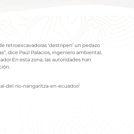
 de retroexcavadoras ‘destripen’ un pedazo
”, dice Paúl Palacios, ingeniero ambiental,
uador.En esta zona, las autoridades han
ción.
l-del-rio-nangaritza-en-ecuador/