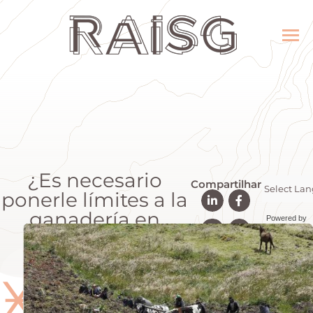
¿Es necesario
Compartilhar
ponerle límites a la
ganadería en
Powered by
Colombia?
Transla
Ӿ