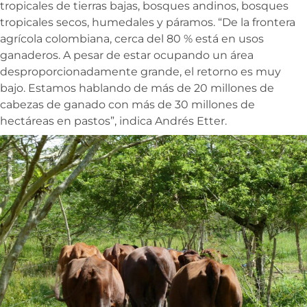
tropicales de tierras bajas, bosques andinos, bosques
tropicales secos, humedales y páramos. “De la frontera
agrícola colombiana, cerca del 80 % está en usos
ganaderos. A pesar de estar ocupando un área
desproporcionadamente grande, el retorno es muy
bajo. Estamos hablando de más de 20 millones de
cabezas de ganado con más de 30 millones de
hectáreas en pastos”, indica Andrés Etter.