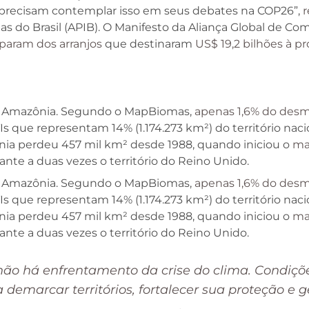
es precisam contemplar isso em seus debates na COP26”,
r
s do Brasil (APIB). O Manifesto da Aliança Global de Com
param dos arranjos
que destinaram
US$ 19,2 bilhões à pr
da Amazônia. Segundo o MapBiomas,
apenas 1,6% do des
 TIs que representam 14% (1.174.273 km²) do território nac
nia perdeu 457 mil km² desde 1988, quando iniciou o
map
ante a duas vezes o território do Reino Unido.
da Amazônia. Segundo o MapBiomas,
apenas 1,6% do des
 TIs que representam 14% (1.174.273 km²) do território nac
nia perdeu 457 mil km² desde 1988, quando iniciou o
map
ante a duas vezes o território do Reino Unido.
 não há enfrentamento da crise do clima. Condiçõ
demarcar territórios, fortalecer sua proteção e g