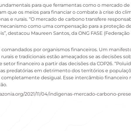
ão fundamentais para que ferramentas como o mercado d
am que os meios para financiar o combate à crise do clim
s e rurais. “O mercado de carbono transfere responsabi
ar o mecanismo como uma compensação para a proteção de
s”, destacou Maureen Santos, da ONG FASE (Federação d
am comandados por organismos financeiros. Um
manifest
 rurais e tradicionais estão ameaçados se as decisões so
setor financeiro a partir das decisões da COP26. “Polui
as predatórias em detrimento dos territórios e populaçõ
completamente desigual. Esse intercâmbio financeiro re
ão.
mazonia.org/2021/11/04/indigenas-mercado-carbono-pres