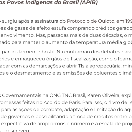
os Povos Indígenas do Brasil (APIB)
surgiu após a assinatura do
Protocolo de Quioto, em 19
s de gases de efeito estufa comprando créditos gerado
volvimento. Mas, passadas mais de duas décadas, o me
irmado para manter o aumento da temperatura média glob
articularmente hostil. Na contramão dos debates para de
rios e enfraqueceu órgãos de fiscalização, como o Ibam
abar com as demarcações e abrir TIs à agropecuária, min
os e o desmatamento e as emissões de poluentes climáti
es Governamentais na ONG TNC Brasil, Karen Oliveira, e
essas feitas no Acordo de Paris. Para isso, o “livro de
 para as ações de combate, adaptação e limitação do aq
de governos e possibilitando a troca de créditos entre 
á expectativa de ampliarmos o número e a escala de pro
”, descreveu.