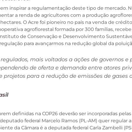
podem inspirar a regulamentação deste tipo de mercado. 
mentar a renda de agricultores com a produção agroflore
hectares. O Acre foi pioneiro no país na
venda de crédit
perativa agroflorestal formada por 300 famílias,
recebe
 Instituto de Conservação e Desenvolvimento Sustentáve
egulação para avançarmos na redução global da poluição c
gulados, mais voltados a ações de governos e po
dependendo de oferta e demanda entre atores pri
 projetos para a redução de emissões de gases d
sil
rem definidas na COP26 deverão ser incorporadas pelas n
do deputado federal Marcelo Ramos (PL-AM) quer r
egular a
ente da Câmara é a deputada federal Carla Zambelli (PS