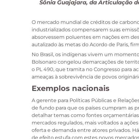
Sônia Guajajara, da Articulação d
O mercado mundial de créditos de carbono 
industrializados compensarem suas emissõe
absorvessem poluentes em nações em desen
autalizado às metas do Acordo de Paris, f
No Brasil, os indígenas vivem um momento p
Bolsonaro congelou demarcações de territó
o PL
490
, que tramita no Congresso para ac
ameaças à sobrevivência de povos originári
Exemplos nacionais
A gerente para Políticas Públicas e Relaçõ
de fundo para que os países cumpram as prom
detalhar temas como fontes orçamentárias
mercados regulados, mais voltados a ações 
oferta e demanda entre atores privados. H
de efeito estufa com estes novos mercados