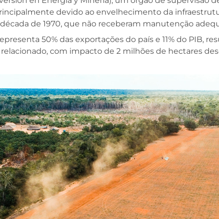
versión en Energía y Minería), um órgão de supervisão 
rincipalmente devido ao envelhecimento da infraestrutu
 a década de 1970, que não receberam manutenção adeq
epresenta 50% das exportações do país e 11% do PIB, re
lacionado, com impacto de 2 milhões de hectares des