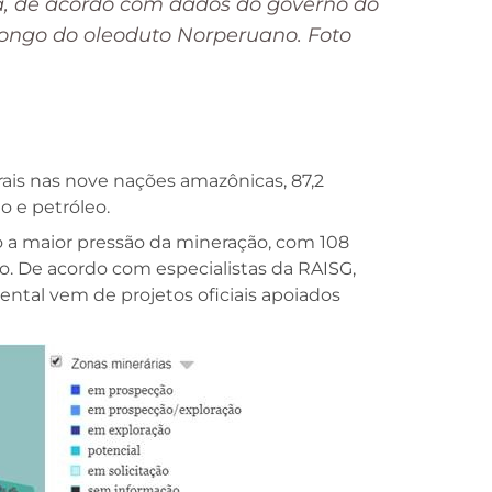
a, de acordo com dados do governo do
ongo do oleoduto Norperuano. Foto
ais nas nove nações amazônicas, 87,2
o e petróleo.
do a maior pressão da mineração, com 108
o. De acordo com especialistas da RAISG,
ntal vem de projetos oficiais apoiados