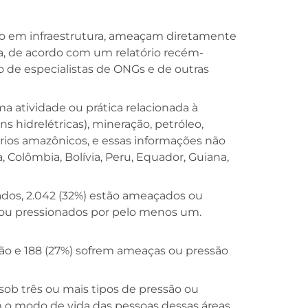
nto em infraestrutura, ameaçam diretamente
a, de acordo com um relatório recém-
de especialistas de ONGs e de outras
 atividade ou prática relacionada à
ns hidrelétricas), mineração, petróleo,
ios amazônicos, e essas informações não
 Colômbia, Bolívia, Peru, Equador, Guiana,
sados, 2.042 (32%) estão ameaçados ou
s ou pressionados por pelo menos um.
são e 188 (27%) sofrem ameaças ou pressão
sob três ou mais tipos de pressão ou
 o modo de vida das pessoas dessas áreas,