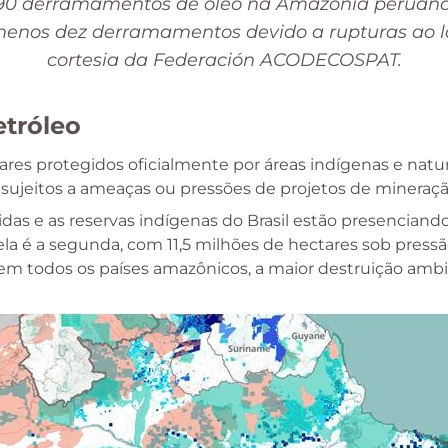
s 190 derramamentos de óleo na Amazônia peruan
 menos dez derramamentos devido a rupturas ao l
cortesia da Federación ACODECOSPAT.
etróleo
res protegidos oficialmente por áreas indígenas e natur
o sujeitos a ameaças ou pressões de projetos de mineraçã
gidas e as reservas indígenas do Brasil estão presencian
a é a segunda, com 11,5 milhões de hectares sob pressã
em todos os países amazônicos, a maior destruição ambie