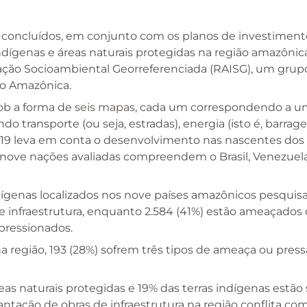
 já concluídos, em conjunto com os planos de investime
ndígenas e áreas naturais protegidas na região amazônic
ção Socioambiental Georreferenciada (RAISG), um grupo 
ão Amazônica.
ob a forma de
seis mapas
, cada um correspondendo a uma
o transporte (ou seja, estradas), energia (isto é, barrage
9 leva em conta o desenvolvimento nas nascentes dos r
s nove nações avaliadas compreendem o Brasil, Venezuela,
indígenas localizados nos nove países amazônicos pesqui
de infraestrutura, enquanto 2.584 (41%) estão ameaçado
pressionados.
na região, 193 (28%) sofrem três tipos de ameaça ou pres
as naturais protegidas e 19% das terras indígenas estão 
ação de obras de infraestrutura na região conflita com