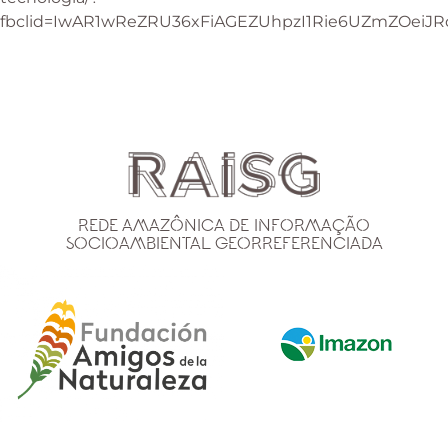
fbclid=IwAR1wReZRU36xFiAGEZUhpzI1Rie6UZmZOei
Rede Amazônica de Informação
Socioambiental Georreferenciada