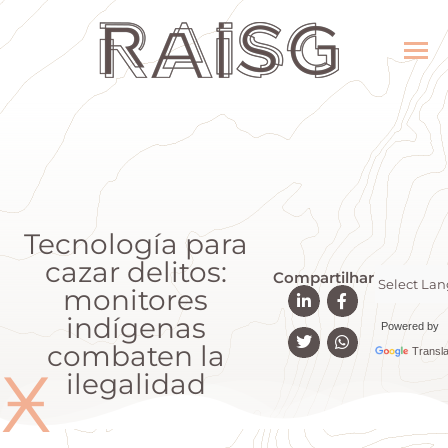
Tecnología para
cazar delitos:
Compartilhar
monitores
indígenas
Powered by
combaten la
Transla
Ӿ
ilegalidad