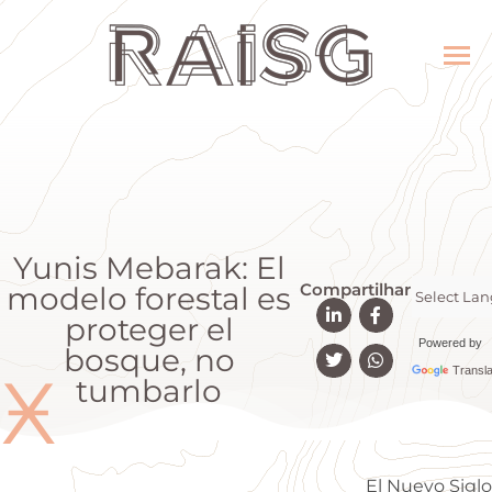
Yunis Mebarak: El
Compartilhar
modelo forestal es
proteger el
Powered by
bosque, no
Ӿ
Transla
tumbarlo
El Nuevo Siglo