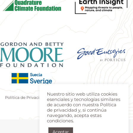
Nuestro sitio web utiliza cookies
Política de Privacidad
|
Terminos de uso
| Produzido por
Estúdio
esenciales y tecnologías similares
Teca
|
Login
de acuerdo con nuestra Política
de privacidad y, si continúa
navegando, acepta estas
condiciones.
Aceptar