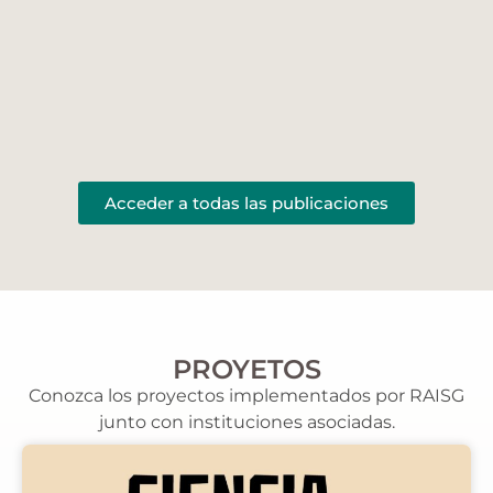
Deforestación Venezuela
2020
Deforestación total RAISG
2020
Acceder a todas las publicaciones
Deforestación futura
2025
Áreas quemadas
2016 - 2021
PROYETOS
Áreas de Prioridad Clave
2022
Conozca los proyectos implementados por RAISG
para conservación
junto con instituciones asociadas.
Áreas de Prioridad Clave (APC) para
conservación