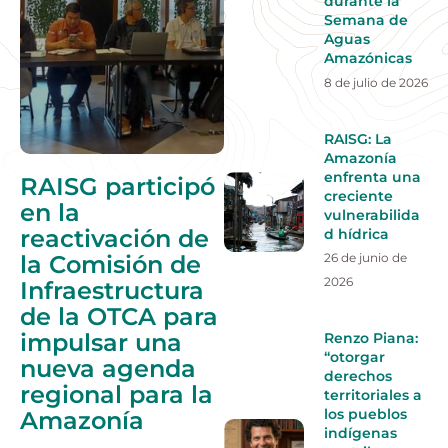
durante la
Semana de
Aguas
Amazónicas
8 de julio de 2026
RAISG: La
Amazonía
enfrenta una
RAISG participó
creciente
en la
vulnerabilida
reactivación de
d hídrica
la Comisión de
26 de junio de
2026
Infraestructura
de la OTCA para
impulsar una
Renzo Piana:
“otorgar
nueva agenda
derechos
regional para la
territoriales a
los pueblos
Amazonía
indígenas