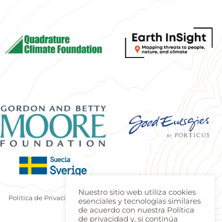
Nuestro sitio web utiliza cookies
Política de Privacidad
|
Terminos de uso
| Produzido por
Estúdio
esenciales y tecnologías similares
Teca
|
Login
de acuerdo con nuestra Política
de privacidad y, si continúa