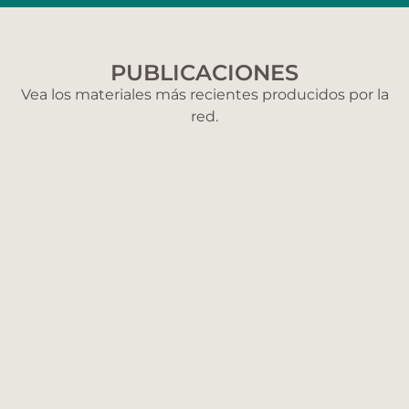
Petróleo
JUN/2025
PUBLICACIONES
Zonas mineras
JUN/2025
Vea los materiales más recientes producidos por la
red.
Carreteras
2025
Biomas
2025
Cuencas
2025
Minería ilegal
2020
Quemas
2020