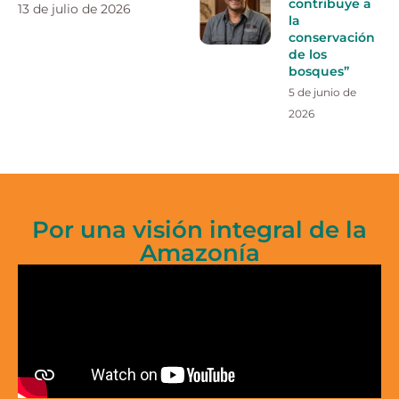
contribuye a
13 de julio de 2026
la
conservación
de los
bosques”
5 de junio de
2026
Por una visión integral de la
Amazonía