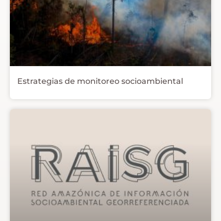
Carreteras
Quemas
Minería ilegal
Estrategias de monitoreo socioambiental
Zonas mineras