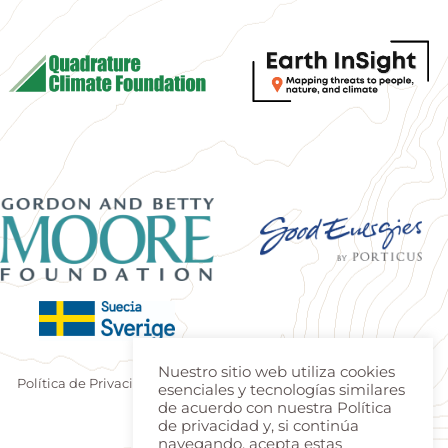
Nuestro sitio web utiliza cookies
Política de Privacidad
|
Terminos de uso
| Produzido por
Estúdio
esenciales y tecnologías similares
Teca
|
Login
de acuerdo con nuestra Política
de privacidad y, si continúa
navegando, acepta estas