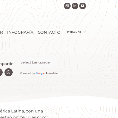
ión integrada de la Amazonía
R
INFOGRAFÍA
CONTACTO
ESPAÑOL
partir
Powered by
Translate
rica Latina, con una
s están protegidas como