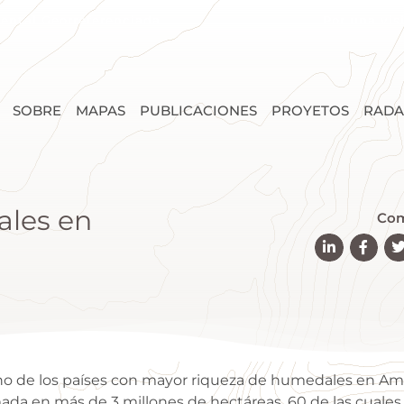
ental Georreferenciada
Por una vis
SOBRE
MAPAS
PUBLICACIONES
PROYETOS
RADA
ales en
Com
o de los países con mayor riqueza de humedales en Amé
mada en más de 3 millones de hectáreas, 60 de las cuale