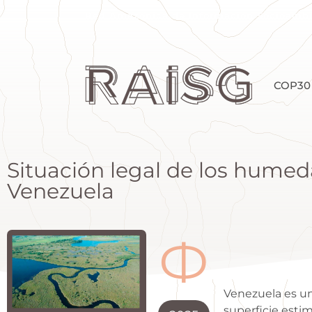
Red Amazónica de Información Socioambi
COP30
Situación legal de los humed
Venezuela
Ф
Venezuela es un
superficie esti