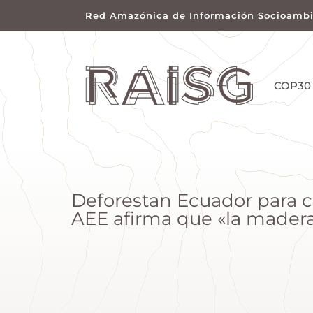
Red Amazónica de Información Socioambi
COP30
Deforestan Ecuador para con
AEE afirma que «la madera