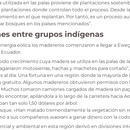
a utilizada en las palas proviene de plantaciones sostenib
as plantaciones donde controlan todo el proceso. Desde la
momento en el que replantan. Por tanto, es un proceso aut
r bosques en los países mencionados”.
ones entre grupos indígenas
a energía eólica los madereros comenzaron a llegar a Ewe
e Ecuador.
ido crecimiento cuya madera se utiliza en las palas de l
 “agarraron motosierras, hachas y machetes para cortarlo”
es al día. Una fortuna en una región donde la mayoría de 
o gratuito. Algunos madereros obtuvieron permisos con la
ena. Muchos tomaron camiones cargados de madera sin paga
encontrar, apilándola a lo largo de la carretera hacia A
 tan solo 1,50 dólares por árbol.
sque. «Han matado tremendamente la vegetación sin respet
imó a sus compañeros waorani a ganar dinero con la codi
cial y ambiental en esta región derivó en divisiones int