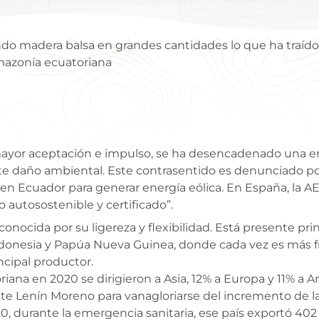
ndo madera balsa en grandes cantidades lo que ha traí
Amazonía ecuatoriana
mayor aceptación e impulso, se ha desencadenado una
te daño ambiental. Este contrasentido es denunciado por 
n Ecuador para generar energía eólica. En España, la AEE
autosostenible y certificado”.
conocida por su ligereza y flexibilidad. Está presente p
ndonesia y Papúa Nueva Guinea, donde cada vez es más f
ncipal productor.
iana en 2020 se dirigieron a Asia, 12% a Europa y 11% a A
nte Lenín Moreno para vanagloriarse del incremento de la
0, durante la emergencia sanitaria, ese país exportó 402