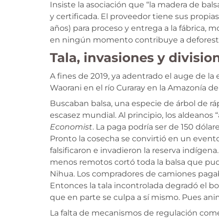
Insiste la asociación que “la madera de bals
y certificada. El proveedor tiene sus propi
años) para proceso y entrega a la fábrica, 
en ningún momento contribuye a deforesta
Tala, invasiones y divisi
A fines de 2019, ya adentrado el auge de l
Waorani en el río Curaray en la Amazonía d
Buscaban balsa, una especie de árbol de ráp
escasez mundial. Al principio, los aldeanos
Economist
. La paga podría ser de 150 dólar
Pronto la cosecha se convirtió en un event
falsificaron e invadieron la reserva indíg
menos remotos cortó toda la balsa que pudo 
Nihua. Los compradores de camiones pagaban
Entonces la tala incontrolada degradó el bo
que en parte se culpa a sí mismo. Pues an
La falta de mecanismos de regulación comer