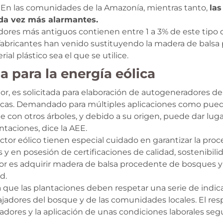
. En las comunidades de la Amazonía, mientras tanto,
las
ada vez más alarmantes.
dores más antiguos contienen entre 1 a 3% de este tipo d
s fabricantes han venido sustituyendo la madera de balsa
ial plástico sea el que se utilice.
 para la energía eólica
or, es solicitada para elaboración de autogeneradores de 
as. Demandado para múltiples aplicaciones como pueden
on otros árboles, y debido a su origen, puede dar lugar
taciones, dice la AEE.
ctor eólico tienen especial cuidado en garantizar la proc
 en posesión de certificaciones de calidad, sostenibilida
ector es adquirir madera de balsa procedente de bosques
d.
 que las plantaciones deben respetar una serie de indica
bajadores del bosque y de las comunidades locales. El re
dores y la aplicación de unas condiciones laborales segu