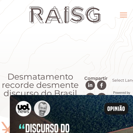
Desmatamento
Compartir
recorde desmente
discurso do Brasil
Powered by
na COP26
Transla
Ӿ