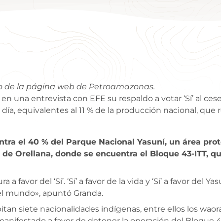
to de la página web de Petroamazonas.
en una entrevista con EFE su respaldo a votar ‘Sí’ al ces
día, equivalentes al 11 % de la producción nacional, que 
tra el 40 % del Parque Nacional Yasuní, un área pro
 de Orellana, donde se encuentra el Bloque 43-ITT, q
 favor del ‘Sí’. ‘Sí’ a favor de la vida y ‘Sí’ a favor del
 el mundo», apuntó Granda.
itan siete nacionalidades indígenas, entre ellos los wa
anifestado a favor de detener la operación del Bloque 4