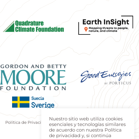
Nuestro sitio web utiliza cookies
Política de Privacidad
|
Terminos de uso
| Produzido por
Estúdio
esenciales y tecnologías similares
Teca
|
Login
de acuerdo con nuestra Política
de privacidad y, si continúa