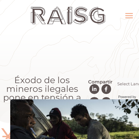
Éxodo de los
Compartir
mineros ilegales
pone en tensión a
Powered by
la Amazonía
Transla
Ӿ