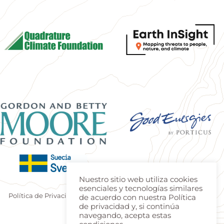
Nuestro sitio web utiliza cookies
esenciales y tecnologías similares
Política de Privacidad
|
Terminos de uso
| Produzido por
Estúdio
de acuerdo con nuestra Política
de privacidad y, si continúa
Teca
|
Login
navegando, acepta estas