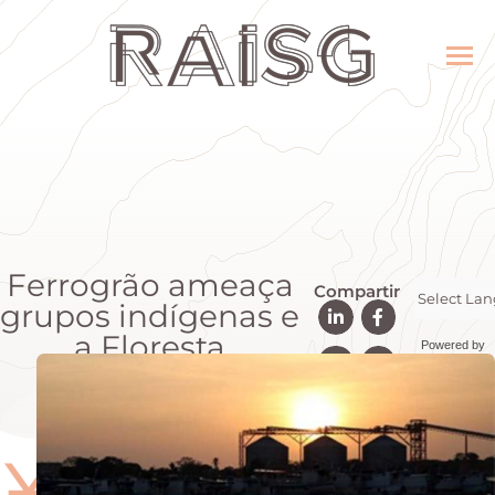
Ferrogrão ameaça
Compartir
grupos indígenas e
a Floresta
Powered by
Amazônica
Transla
Ӿ