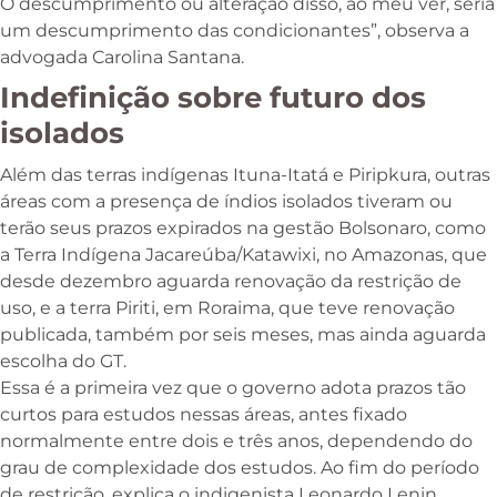
O descumprimento ou alteração disso, ao meu ver, seria
um descumprimento das condicionantes”, observa a
advogada Carolina Santana.
Indefinição sobre futuro dos
isolados
Além das terras indígenas Ituna-Itatá e Piripkura, outras
áreas com a presença de índios isolados tiveram ou
terão seus prazos expirados na gestão Bolsonaro, como
a Terra Indígena Jacareúba/Katawixi, no Amazonas, que
desde dezembro aguarda renovação da restrição de
uso, e a terra Piriti, em Roraima, que teve renovação
publicada, também por seis meses, mas ainda aguarda
escolha do GT.
Essa é a primeira vez que o governo adota prazos tão
curtos para estudos nessas áreas, antes fixado
normalmente entre dois e três anos, dependendo do
grau de complexidade dos estudos. Ao fim do período
de restrição, explica o indigenista Leonardo Lenin