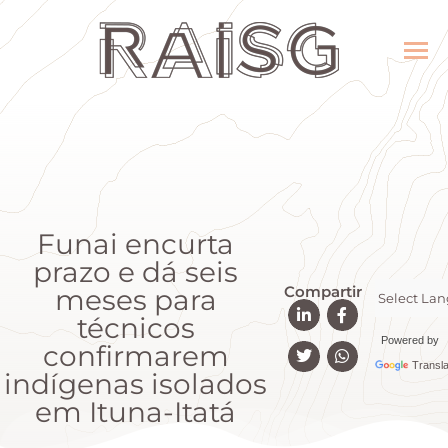
Funai encurta
prazo e dá seis
Compartir
meses para
técnicos
Powered by
confirmarem
Transla
indígenas isolados
em Ituna-Itatá