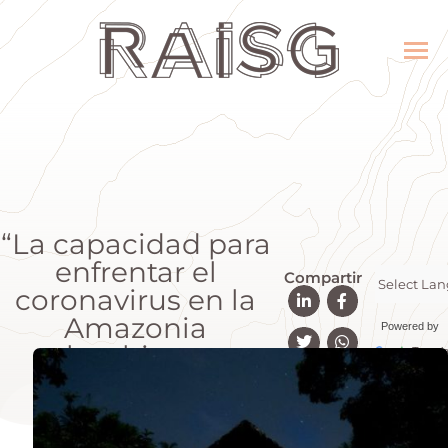
“La capacidad para
enfrentar el
Compartir
coronavirus en la
Amazonia
Powered by
colombiana es
Transla
mínima”