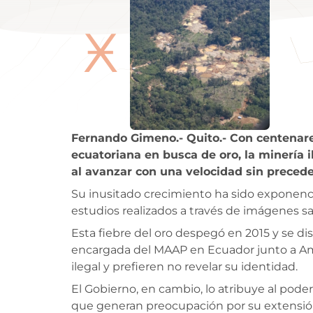
Ӿ
Fernando Gimeno.- Quito.- Con centenar
ecuatoriana en busca de oro, la minería 
al avanzar con una velocidad sin precede
Su inusitado crecimiento ha sido exponenci
estudios realizados a través de imágenes s
Esta fiebre del oro despegó en 2015 y se d
encargada del MAAP en Ecuador junto a Ama
ilegal y prefieren no revelar su identidad.
El Gobierno, en cambio, lo atribuye al poder
que generan preocupación por su extensión 