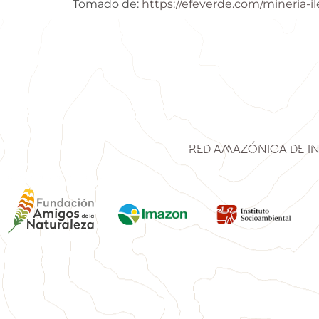
Tomado de:
https://efeverde.com/mineria-i
Red Amazónica de I