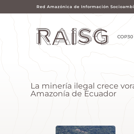
Red Amazónica de Información Socioambi
COP30
La minería ilegal crece vo
Amazonía de Ecuador