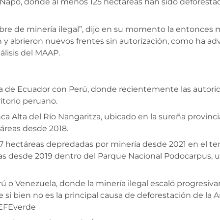
e Napo, donde al menos 125 hectáreas han sido deforesta
libre de minería ilegal”, dijo en su momento la entonces 
 y abrieron nuevos frentes sin autorización, como ha adv
lisis del MAAP.
tera de Ecuador con Perú, donde recientemente las auto
itorio peruano.
ca Alta del Río Nangaritza, ubicado en la sureña provin
áreas desde 2018.
hectáreas depredadas por minería desde 2021 en el terr
as desde 2019 dentro del Parque Nacional Podocarpus, u
erú o Venezuela, donde la minería ilegal escaló progresi
si bien no es la principal causa de deforestación de la A
 EFEverde