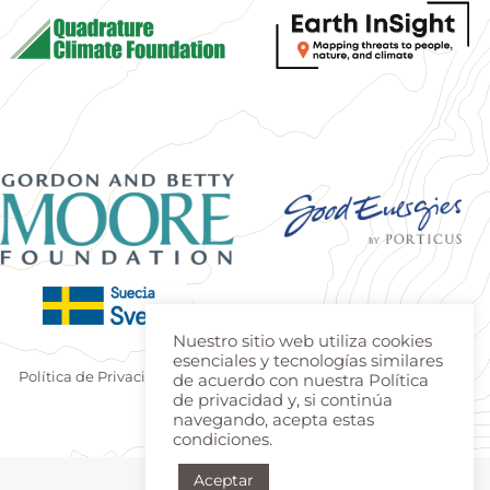
Nuestro sitio web utiliza cookies
esenciales y tecnologías similares
Política de Privacidad
|
Terminos de uso
| Produzido por
Estúdio
de acuerdo con nuestra Política
de privacidad y, si continúa
Teca
|
Login
navegando, acepta estas
condiciones.
Aceptar