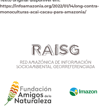
Texto original disponível em:
https://infoamazonia.org/2022/01/14/ong-contra-
monoculturas-acai-cacau-para-amazonia/
Red Amazónica de Información
Socioambiental Georreferenciada