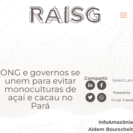
ONG e governos se
Compartir
unem para evitar
monoculturas de
Powered by
açaí e cacau no
Transla
Pará
InfoAmazônia
Aldem Bourscheit