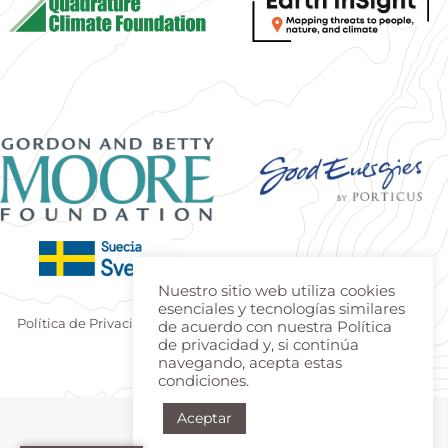
Nuestro sitio web utiliza cookies
esenciales y tecnologías similares
Política de Privacidad
|
Terminos de uso
| Produzido por
Estúdio
de acuerdo con nuestra Política
de privacidad y, si continúa
Teca
|
Login
navegando, acepta estas
condiciones.
Aceptar