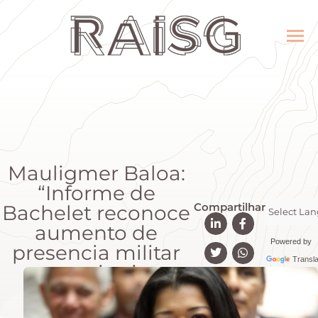
Mauligmer Baloa:
“Informe de
Compartilhar
Bachelet reconoce
aumento de
Powered by
presencia militar
Transla
en territorios
indígenas”