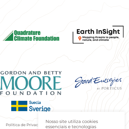
Nosso site utiliza cookies
Política de Privacidade
|
Termos de uso
| Produzido por
Estúdio
essenciais e tecnologias