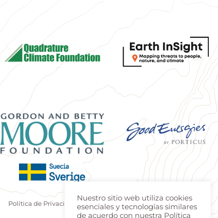
Nuestro sitio web utiliza cookies
Política de Privacidad
|
Terminos de uso
| Produzido por
Estúdio
esenciales y tecnologías similares
Teca
|
Login
de acuerdo con nuestra Política