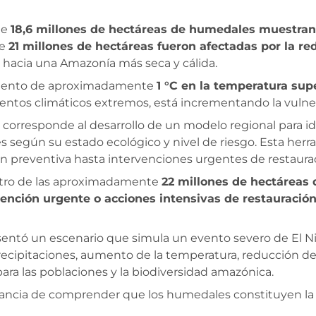
ue
18,6 millones de hectáreas de humedales muestran
ue
21 millones de hectáreas fueron afectadas por la r
 hacia una Amazonía más seca y cálida.
remento de aproximadamente
1 °C en la temperatura supe
entos climáticos extremos, está incrementando la vulner
 corresponde al desarrollo de un modelo regional para id
les según su estado ecológico y nivel de riesgo. Esta her
n preventiva hasta intervenciones urgentes de restaura
ntro de las aproximadamente
22 millones de hectáreas
ención urgente o acciones intensivas de restauració
esentó un escenario que simula un evento severo de El N
recipitaciones, aumento de la temperatura, reducción del
ara las poblaciones y la biodiversidad amazónica.
ancia de comprender que los humedales constituyen la in