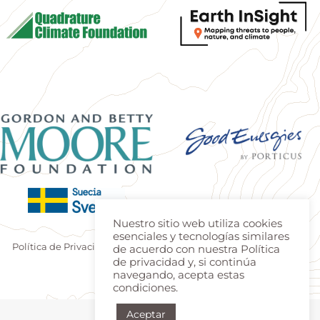
Nuestro sitio web utiliza cookies
esenciales y tecnologías similares
Política de Privacidad
|
Terminos de uso
| Produzido por
Estúdio
de acuerdo con nuestra Política
de privacidad y, si continúa
Teca
|
Login
navegando, acepta estas
condiciones.
Aceptar