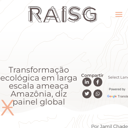
Transformação
Compartir
ecológica em larga
escala ameaça
Powered by
Amazônia, diz
Ӿ
Transla
painel global
Por Jamil Chade