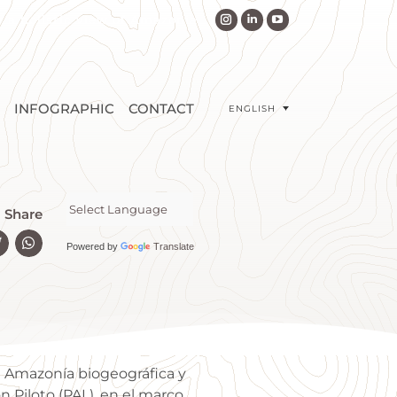
r a holistic view of Amazonia
INFOGRAPHIC
CONTACT
ENGLISH
Share
Powered by
Translate
la Amazonía biogeográfica y
n Piloto (PAL), en el marco