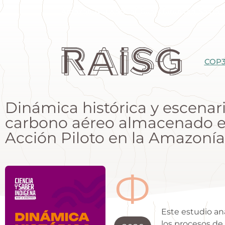
Amazon Network of Georeferenced Socio-
COP
Dinámica histórica y escenari
carbono aéreo almacenado e
Acción Piloto en la Amazonía
Ф
Este estudio an
los procesos de 