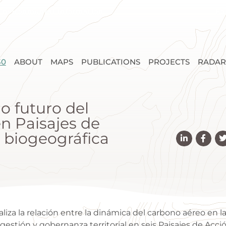
Environmental Information
Fo
30
ABOUT
MAPS
PUBLICATIONS
PROJECTS
RADAR
o futuro del
n Paisajes de
 biogeográfica
aliza la relación entre la dinámica del carbono aéreo en 
gestión y gobernanza territorial en seis Paisajes de Acció