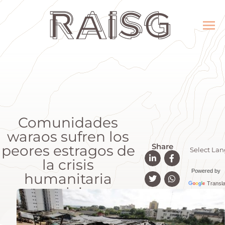
Comunidades
waraos sufren los
Share
peores estragos de
la crisis
Powered by
humanitaria
Transla
compleja en
Guayana