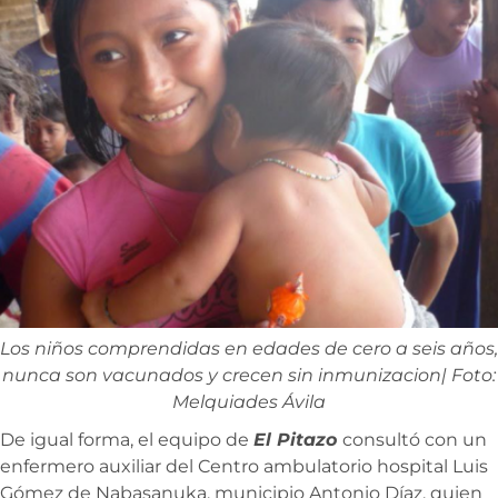
Los niños comprendidas en edades de cero a seis años,
nunca son vacunados y crecen sin inmunizacion| Foto:
Melquiades Ávila
De igual forma, el equipo de
El Pitazo
consultó con un
enfermero auxiliar del Centro ambulatorio hospital Luis
Gómez de Nabasanuka, municipio Antonio Díaz, quien