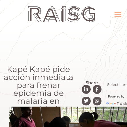
Kapé Kapé pide
acción inmediata
Share
para frenar
epidemia de
Powered by
malaria en
Transla
comunidades
indígenas