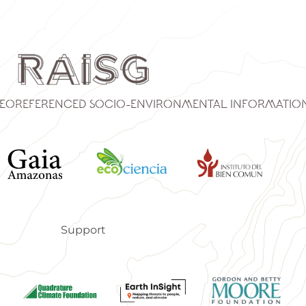
eoreferenced Socio-Environmental Informatio
Support