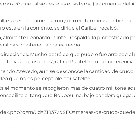
stró que tal vez este es el sistema (la corriente del At
llazgo es ciertamente muy rico en términos ambientales, 
está en la corriente, se dirige al Caribe’, recalcó.
 almirante Leonardo Puntel, respaldó lo pronosticado po
eral para contener la marea negra.
 direcciones. Mucho petróleo que pudo o fue arrojado a
be, tal vez incluso más’, refirió Puntel en una conferencia
rnando Azevedo, aún se desconoce la cantidad de crudo d
leo que no es perceptible por satélite’.
ta el momento se recogieron más de cuatro mil tonelad
nsabiliza al tanquero Bouboulina, bajo bandera griega, del
index.php?o=rn&id=318372&SEO=mareas-de-crudo-pueden-